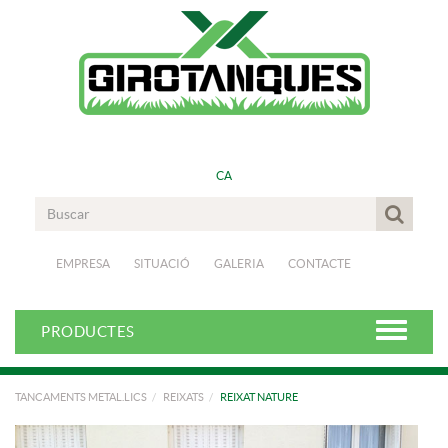
CA
EMPRESA
SITUACIÓ
GALERIA
CONTACTE
PRODUCTES
TANCAMENTS METAL.LICS
REIXATS
REIXAT NATURE