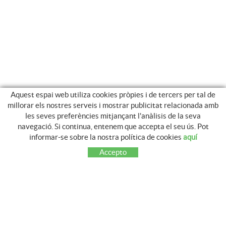
Aquest espai web utiliza cookies pròpies i de tercers per tal de
millorar els nostres serveis i mostrar publicitat relacionada amb
les seves preferències mitjançant l'anàlisis de la seva
navegació. Si continua, entenem que accepta el seu ús. Pot
CATEGORIES
informar-se sobre la nostra política de cookies
aquí
TANCAMENTS METAL.LICS
Accepto
FUSTA TRACTADA GRAU 4
OCULTACIÓ
CONTACTE
GIROTANQUES