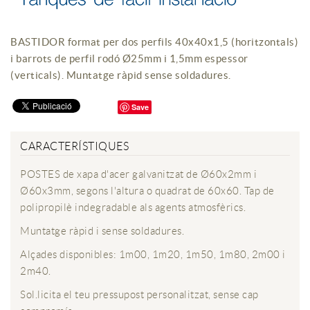
BASTIDOR format per dos perfils 40x40x1,5 (horitzontals)
i barrots de perfil rodó Ø25mm i 1,5mm espessor
(verticals). Muntatge ràpid sense soldadures.
Save
CARACTERÍSTIQUES
POSTES de xapa d'acer galvanitzat de Ø60x2mm i
Ø60x3mm, segons l'altura o quadrat de 60x60. Tap de
polipropilè indegradable als agents atmosfèrics.
Muntatge ràpid i sense soldadures.
Alçades disponibles: 1m00, 1m20, 1m50, 1m80, 2m00 i
2m40.
Sol.licita el teu pressupost personalitzat, sense cap