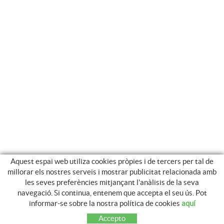
Aquest espai web utiliza cookies pròpies i de tercers per tal de
millorar els nostres serveis i mostrar publicitat relacionada amb
les seves preferències mitjançant l'anàlisis de la seva
navegació. Si continua, entenem que accepta el seu ús. Pot
CATEGORIES
informar-se sobre la nostra política de cookies
aquí
TANCAMENTS METAL.LICS
Accepto
FUSTA TRACTADA GRAU 4