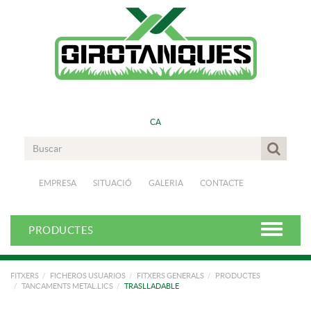
CA
EMPRESA
SITUACIÓ
GALERIA
CONTACTE
PRODUCTES
FITXERS
FICHEROS USUARIOS
FITXERS GENERALS
PRODUCTES
TANCAMENTS METAL.LICS
TRASLLADABLE