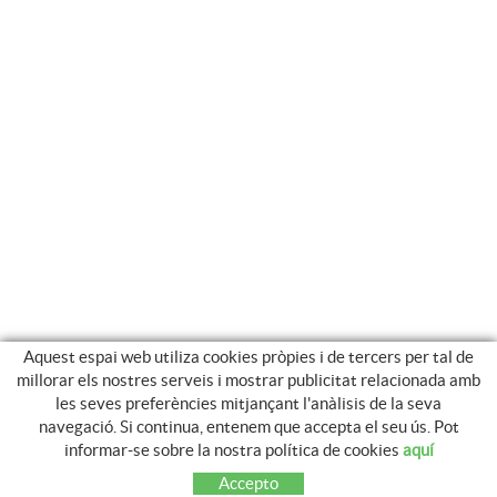
Aquest espai web utiliza cookies pròpies i de tercers per tal de
millorar els nostres serveis i mostrar publicitat relacionada amb
les seves preferències mitjançant l'anàlisis de la seva
navegació. Si continua, entenem que accepta el seu ús. Pot
CATEGORIES
informar-se sobre la nostra política de cookies
aquí
TANCAMENTS METAL.LICS
Accepto
FUSTA TRACTADA GRAU 4